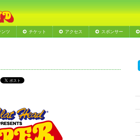
テンツ
チケット
アクセス
スポンサー
エリア
ート
ショー
ド
会場レイアウト