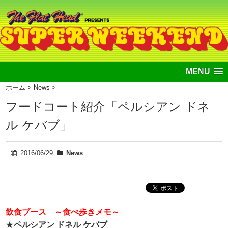
MENU
ホーム
>
News
>
フードコート紹介「ペルシアン ドネ
ル ケバブ」
2016/06/29
News
飲食ブース ～食べ歩きメモ～
★
ペルシアン ドネル ケバブ