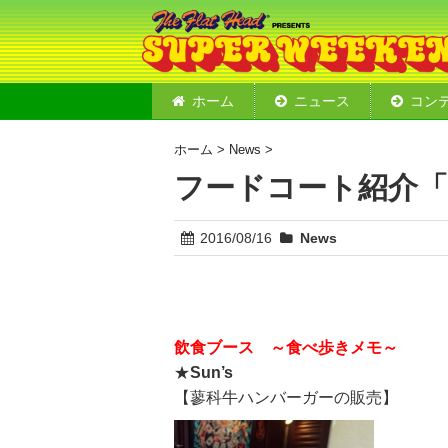
ホーム
ニュース
コン
ステージ
ショップ
フードコ
モーター
デモライ
2019 
ホーム
>
News
>
フードコート紹介「S
2016/08/16
News
飲食ブース ～食べ歩きメモ～
★
Sun’s
【蓼科牛ハンバーガーの販売】