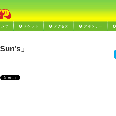
テンツ
チケット
アクセス
スポンサー
エリア
ート
ショー
ド
会場レイアウト
un’s」