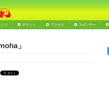
テンツ
チケット
アクセス
スポンサー
エリア
ート
ショー
ド
会場レイアウト
moha」