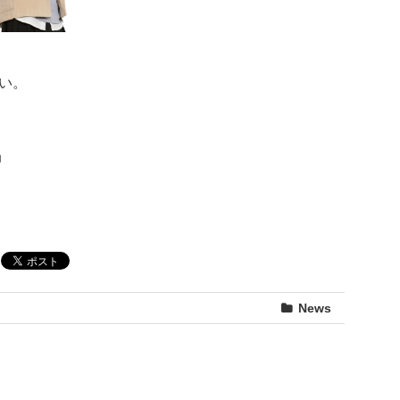
い。
局
News