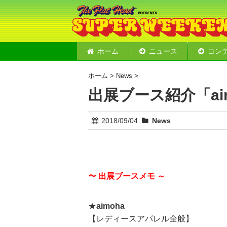
ホーム
ニュース
コン
ステージ
ショップ
フードコ
モーター
デモライ
2019 
ホーム
>
News
>
出展ブース紹介「ai
2018/09/04
News
〜 出展ブースメモ ～
★
aimoha
【レディースアパレル全般】