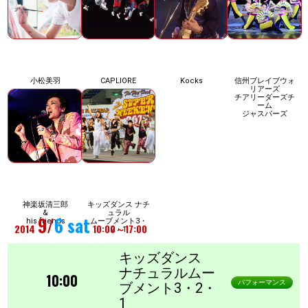
小松美羽
CAPLIORE
Kocks
信州ブレイブウォ
リアーズ
チアリーダーズチ
ーム
ジャスパーズ
神楽坂清三郎
キッズダンス ナチ
&
ュラル
9/
6 sat
his friends
ムーブメント3・
2014
10:00～17:00
2・1
キッズダンス
ナチュラルムー
10:00
パフォーマンス
ブメント3・2・
1