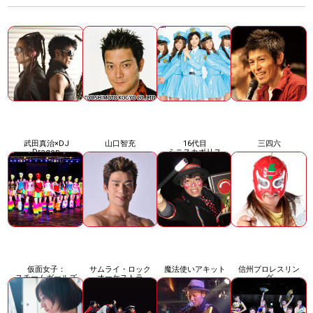
武田真治×DJ
山口智充
16代目
三四六
Dragon
ミニスカポリス
Black Jaxx
仮面女子：
サムライ・ロック
魔法使いアキット
信州プロレスリン
スチームガールズ
オーケストラ
グ