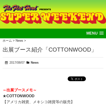
MENU
ホーム
>
News
>
出展ブース紹介「COTTONWOOD」
2017/08/07
News
～出展ブースメモ～
★
COTTONWOOD
【アメリカ雑貨、メキシコ雑貨等の販売】